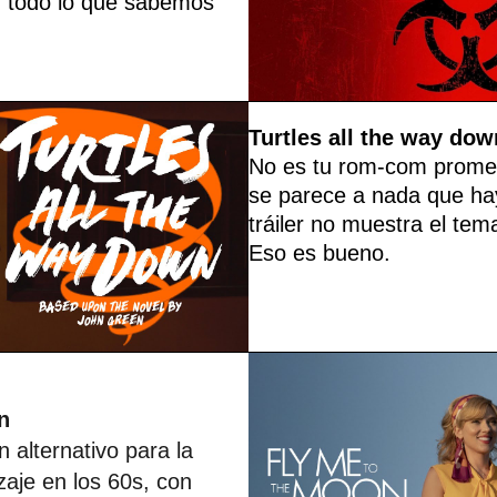
í todo lo que sabemos
Turtles all the way dow
No es tu rom-com promed
se parece a nada que hay
tráiler no muestra el tema 
Eso es bueno.
n
 alternativo para la
zaje en los 60s, con