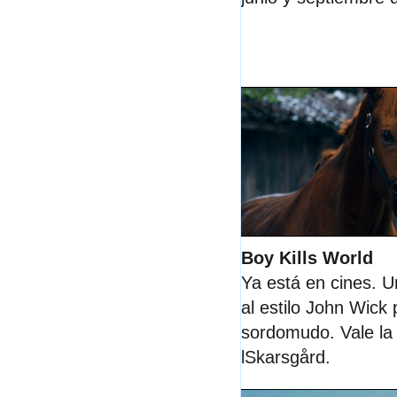
Boy Kills World
Ya está en cines. U
al estilo John Wick 
sordomudo. Vale la 
lSkarsgård
.