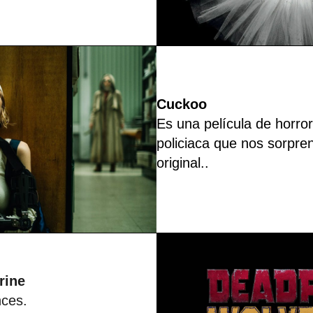
Cuckoo
Es una película de horro
policiaca que nos sorpre
original.
.
rine
nces.