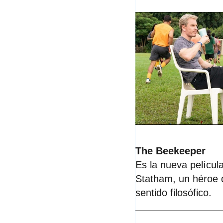
The Beekeeper
E
s la nueva películ
Statham, un héroe 
sentido filosófico
.