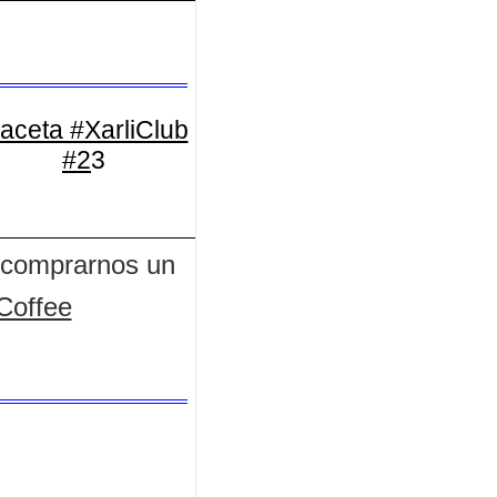
aceta #XarliClub
#2
3
r comprarnos un
offee