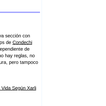
a sección con
ips de
Condechi
ndependiente de
no hay reglas, no
sura, pero tampoco
 Vida Según Xarli